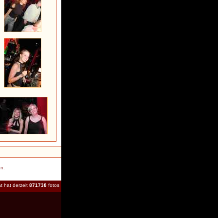
en.
t hat derzeit
871738
fotos