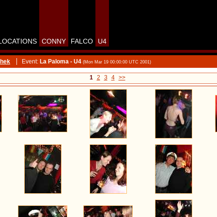
LOCATIONS
CONNY
FALCO
U4
thek
Event:
La Paloma - U4
(Mon Mar 19 00:00:00 UTC 2001)
1
2
3
4
>>