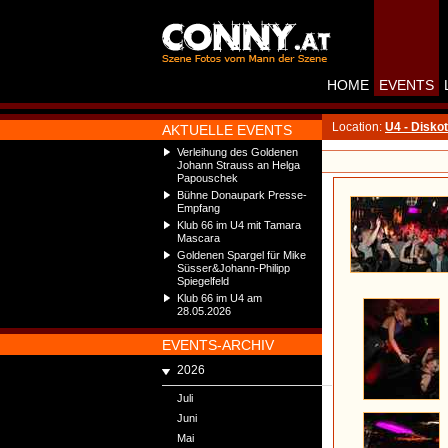
HOME
EVENTS
Location:
U4 - Disko
AKTUELLE EVENTS
Verleihung des Goldenen
Johann Strauss an Helga
Papouschek
Bühne Donaupark Presse-
Empfang
Klub 66 im U4 mit Tamara
Mascara
Goldenen Spargel für Mike
Süsser&Johann-Philipp
Spiegelfeld
Klub 66 im U4 am
28.05.2026
EVENTS-ARCHIV
2026
Juli
Juni
Mai