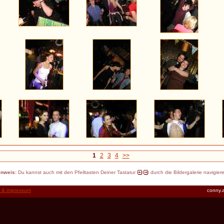
1
2
3
4
>>
inweis:
Du kannst auch mit den Pfeiltasten Deiner Tastatur
durch die Bildergalerie navigier
t & impressum
conny.a