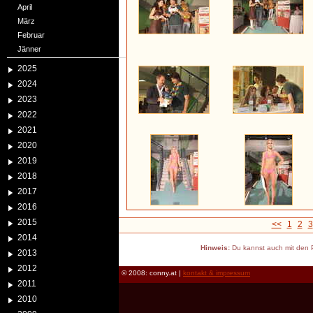
April
März
Februar
Jänner
2025
2024
2023
2022
2021
2020
2019
2018
2017
2016
2015
<<
1
2
3
2014
Hinweis:
Du kannst auch mit den P
2013
2012
© 2008: conny.at |
kontakt & impressum
2011
2010