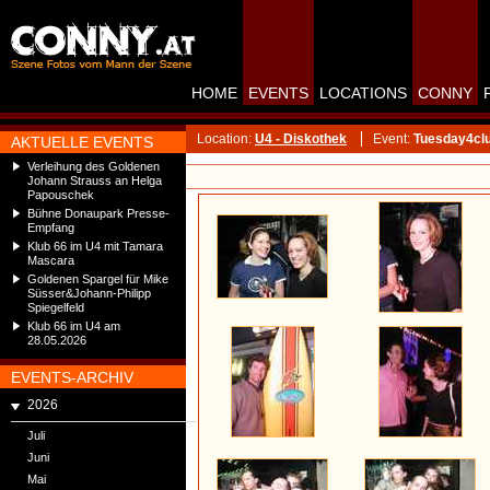
HOME
EVENTS
LOCATIONS
CONNY
Location:
U4 - Diskothek
Event:
Tuesday4cl
AKTUELLE EVENTS
Verleihung des Goldenen
Johann Strauss an Helga
Papouschek
Bühne Donaupark Presse-
Empfang
Klub 66 im U4 mit Tamara
Mascara
Goldenen Spargel für Mike
Süsser&Johann-Philipp
Spiegelfeld
Klub 66 im U4 am
28.05.2026
EVENTS-ARCHIV
2026
Juli
Juni
Mai