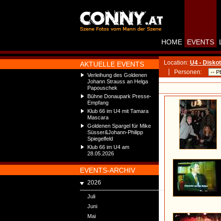
HOME
EVENTS
Location:
U4 - Disko
AKTUELLE EVENTS
Personen:
Verleihung des Goldenen
Johann Strauss an Helga
Papouschek
Bühne Donaupark Presse-
Empfang
Klub 66 im U4 mit Tamara
Mascara
Goldenen Spargel für Mike
Süsser&Johann-Philipp
Spiegelfeld
Klub 66 im U4 am
28.05.2026
EVENTS-ARCHIV
2026
Juli
Juni
Mai