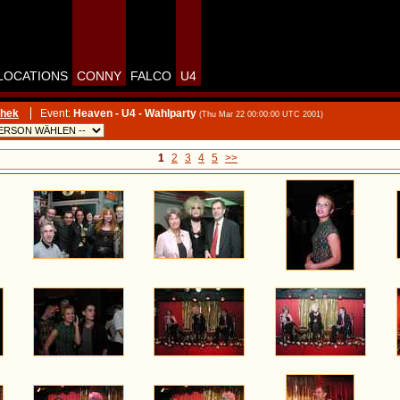
LOCATIONS
CONNY
FALCO
U4
thek
Event:
Heaven - U4 - Wahlparty
(Thu Mar 22 00:00:00 UTC 2001)
1
2
3
4
5
>>