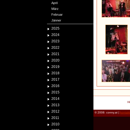
April
März
Februar
Jänner
2025
2024
2023
2022
2021
2020
2019
2018
2017
2016
2015
2014
H
2013
2012
© 2008: conny.at |
kontak
2011
2010