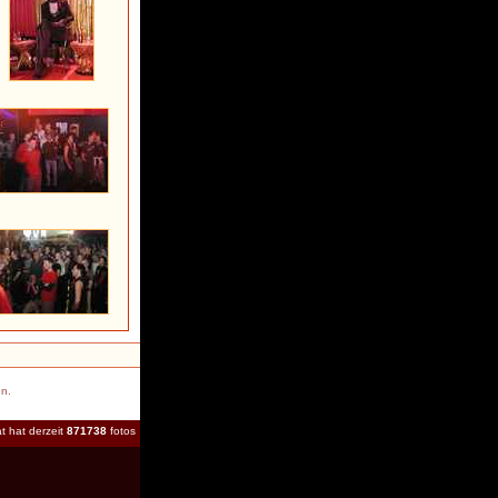
en.
t hat derzeit
871738
fotos