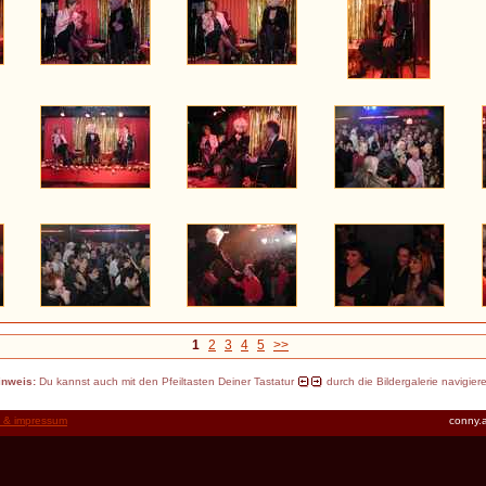
1
2
3
4
5
>>
inweis:
Du kannst auch mit den Pfeiltasten Deiner Tastatur
durch die Bildergalerie navigier
t & impressum
conny.a