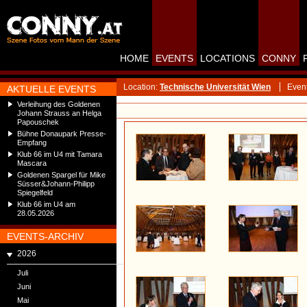
HOME
EVENTS
LOCATIONS
CONNY
Location:
Technische Universität Wien
Even
AKTUELLE EVENTS
Verleihung des Goldenen
Johann Strauss an Helga
Papouschek
Bühne Donaupark Presse-
Empfang
Klub 66 im U4 mit Tamara
Mascara
Goldenen Spargel für Mike
Süsser&Johann-Philipp
Spiegelfeld
Klub 66 im U4 am
28.05.2026
EVENTS-ARCHIV
2026
Juli
Juni
Mai