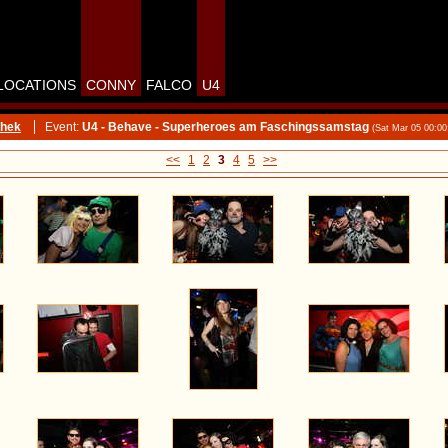
LOCATIONS
CONNY
FALCO
U4
thek
Event:
U4 - Behave - Superheroes am Faschingssamstag
(Sat Mar 05 00:0
<<
1
2
3
4
5
>>