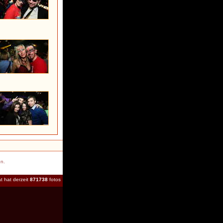
en.
t hat derzeit
871738
fotos