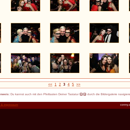
<<
1
2
3
4
5
>>
inweis:
Du kannst auch mit den Pfeiltasten Deiner Tastatur
durch die Bildergalerie navigier
t & impressum
conny.a