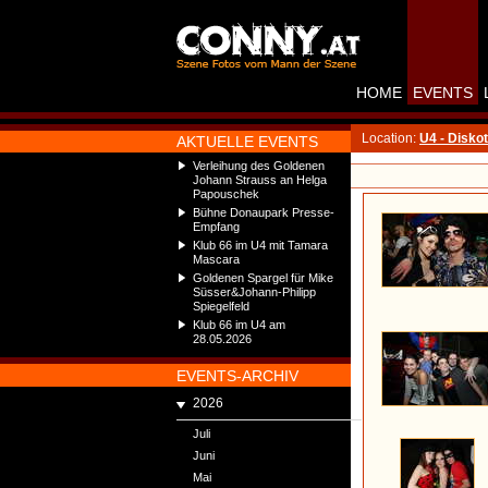
HOME
EVENTS
Location:
U4 - Disko
AKTUELLE EVENTS
Verleihung des Goldenen
Johann Strauss an Helga
Papouschek
Bühne Donaupark Presse-
Empfang
Klub 66 im U4 mit Tamara
Mascara
Goldenen Spargel für Mike
Süsser&Johann-Philipp
Spiegelfeld
Klub 66 im U4 am
28.05.2026
EVENTS-ARCHIV
2026
Juli
Juni
Mai