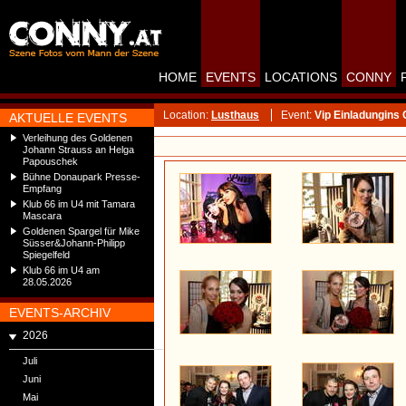
HOME
EVENTS
LOCATIONS
CONNY
Location:
Lusthaus
Event:
Vip Einladungins
AKTUELLE EVENTS
Verleihung des Goldenen
Johann Strauss an Helga
Papouschek
Bühne Donaupark Presse-
Empfang
Klub 66 im U4 mit Tamara
Mascara
Goldenen Spargel für Mike
Süsser&Johann-Philipp
Spiegelfeld
Klub 66 im U4 am
28.05.2026
EVENTS-ARCHIV
2026
Juli
Juni
Mai