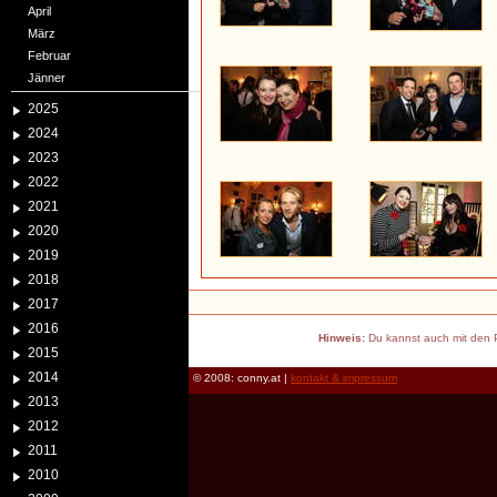
April
März
Februar
Jänner
2025
2024
2023
2022
2021
2020
2019
2018
2017
2016
Hinweis:
Du kannst auch mit den P
2015
2014
© 2008: conny.at |
kontakt & impressum
2013
2012
2011
2010