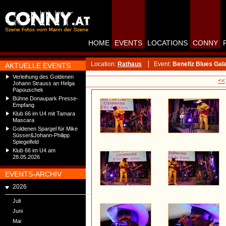
HOME
EVENTS
LOCATIONS
CONNY
Location:
Rathaus
Event:
Benefiz Blues Gal
AKTUELLE EVENTS
Verleihung des Goldenen
<<
Johann Strauss an Helga
Papouschek
Bühne Donaupark Presse-
Empfang
Klub 66 im U4 mit Tamara
Mascara
Goldenen Spargel für Mike
Süsser&Johann-Philipp
Spiegelfeld
Klub 66 im U4 am
28.05.2026
EVENTS-ARCHIV
2026
Juli
Juni
Mai