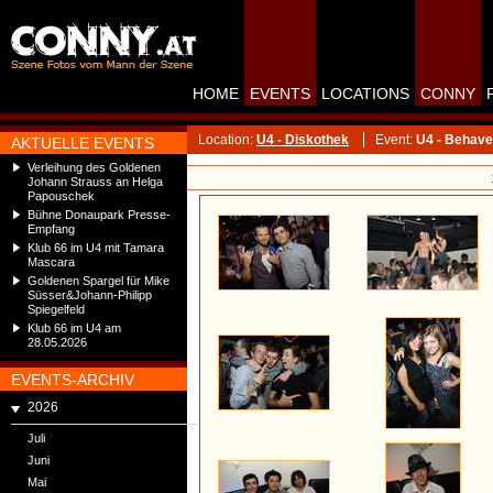
HOME
EVENTS
LOCATIONS
CONNY
Location:
U4 - Diskothek
Event:
U4 - Behave
AKTUELLE EVENTS
Verleihung des Goldenen
Johann Strauss an Helga
Papouschek
Bühne Donaupark Presse-
Empfang
Klub 66 im U4 mit Tamara
Mascara
Goldenen Spargel für Mike
Süsser&Johann-Philipp
Spiegelfeld
Klub 66 im U4 am
28.05.2026
EVENTS-ARCHIV
2026
Juli
Juni
Mai