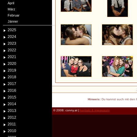
April
März
Februar
Jänner
2025
2024
2023
2022
2021
2020
2019
2018
2017
2016
2015
Hinweis:
Du kannst auch mit den P
2014
2013
© 2008: conny.at |
kontakt & impressum
2012
2011
2010