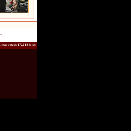
en.
t hat derzeit
871738
fotos