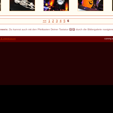
<<
1
2
3
4
5
6
inweis:
Du kannst auch mit den Pfeiltasten Deiner Tastatur
durch die Bildergalerie navigier
t & impressum
conny.a