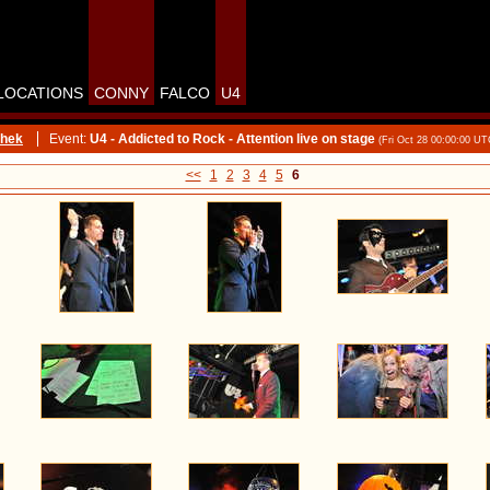
LOCATIONS
CONNY
FALCO
U4
thek
Event:
U4 - Addicted to Rock - Attention live on stage
(Fri Oct 28 00:00:00 UT
<<
1
2
3
4
5
6