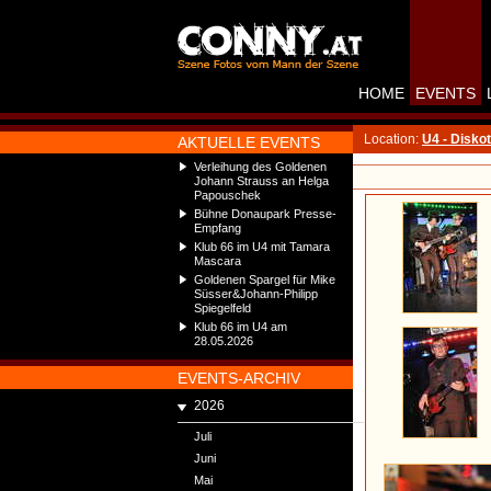
HOME
EVENTS
Location:
U4 - Disko
AKTUELLE EVENTS
Verleihung des Goldenen
Johann Strauss an Helga
Papouschek
Bühne Donaupark Presse-
Empfang
Klub 66 im U4 mit Tamara
Mascara
Goldenen Spargel für Mike
Süsser&Johann-Philipp
Spiegelfeld
Klub 66 im U4 am
28.05.2026
EVENTS-ARCHIV
2026
Juli
Juni
Mai