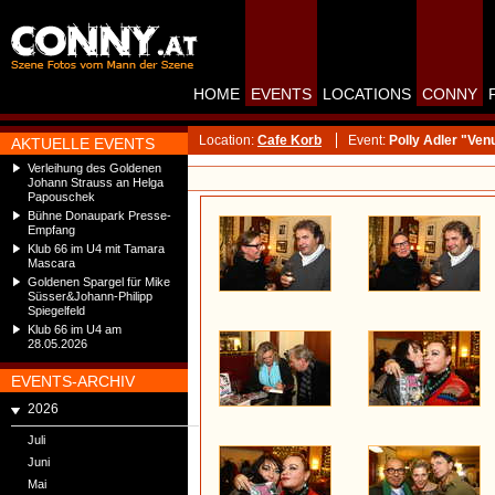
HOME
EVENTS
LOCATIONS
CONNY
Location:
Cafe Korb
Event:
Polly Adler "Ve
AKTUELLE EVENTS
Verleihung des Goldenen
Johann Strauss an Helga
Papouschek
Bühne Donaupark Presse-
Empfang
Klub 66 im U4 mit Tamara
Mascara
Goldenen Spargel für Mike
Süsser&Johann-Philipp
Spiegelfeld
Klub 66 im U4 am
28.05.2026
EVENTS-ARCHIV
2026
Juli
Juni
Mai