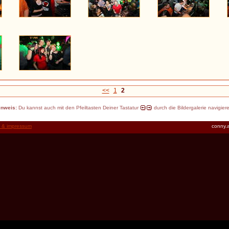
<<
1
2
inweis:
Du kannst auch mit den Pfeiltasten Deiner Tastatur
durch die Bildergalerie navigier
t & impressum
conny.a