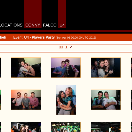
LOCATIONS
CONNY
FALCO
U4
thek
Event:
U4 - Players Party
(Sun Apr 08 00:00:00 UTC 2012)
<<
1
2