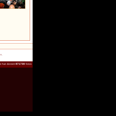
en.
t hat derzeit
871738
fotos