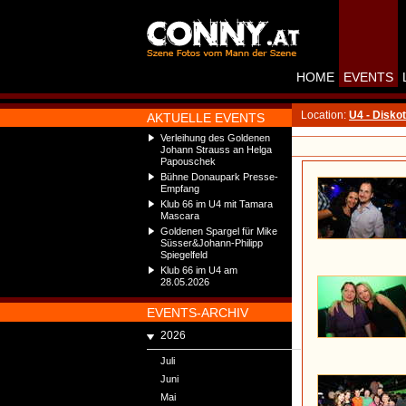
HOME
EVENTS
Location:
U4 - Disko
AKTUELLE EVENTS
Verleihung des Goldenen
Johann Strauss an Helga
Papouschek
Bühne Donaupark Presse-
Empfang
Klub 66 im U4 mit Tamara
Mascara
Goldenen Spargel für Mike
Süsser&Johann-Philipp
Spiegelfeld
Klub 66 im U4 am
28.05.2026
EVENTS-ARCHIV
2026
Juli
Juni
Mai