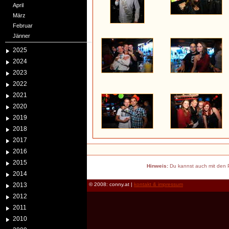
April
März
Februar
Jänner
2025
2024
2023
2022
2021
2020
2019
2018
2017
2016
2015
Hinweis:
Du kannst auch mit den P
2014
2013
© 2008: conny.at |
kontakt & impressum
2012
2011
2010