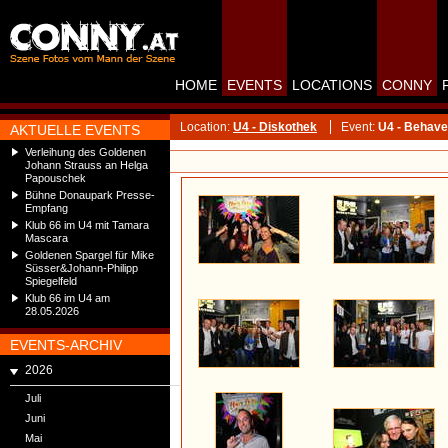
HOME
EVENTS
LOCATIONS
CONNY
Location:
U4 - Diskothek
Event:
U4 - Behave 
AKTUELLE EVENTS
Verleihung des Goldenen
Johann Strauss an Helga
Papouschek
Bühne Donaupark Presse-
Empfang
Klub 66 im U4 mit Tamara
Mascara
Goldenen Spargel für Mike
Süsser&Johann-Philipp
Spiegelfeld
Klub 66 im U4 am
28.05.2026
EVENTS-ARCHIV
2026
Juli
Juni
Mai