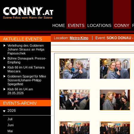
HOME
EVENTS
LOCATIONS
CONNY
Location:
Metro Kino
Event:
SOKO DONAU - St
AKTUELLE EVENTS
Verleihung des Goldenen
Johann Strauss an Helga
Papouschek
Bühne Donaupark Presse-
Empfang
Klub 66 im U4 mit Tamara
Mascara
Goldenen Spargel für Mike
Süsser&Johann-Philipp
Spiegelfeld
Klub 66 im U4 am
28.05.2026
EVENTS-ARCHIV
2026
Juli
Juni
Mai