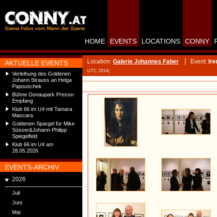
HOME
EVENTS
LOCATIONS
CONNY
Location:
Galerie Johannes Faber
Event:
Ire
AKTUELLE EVENTS
UTC 2014)
Verleihung des Goldenen
Johann Strauss an Helga
Papouschek
Bühne Donaupark Presse-
Empfang
Klub 66 im U4 mit Tamara
Mascara
Goldenen Spargel für Mike
Süsser&Johann-Philipp
Spiegelfeld
Klub 66 im U4 am
28.05.2026
EVENTS-ARCHIV
2026
Juli
Juni
Mai