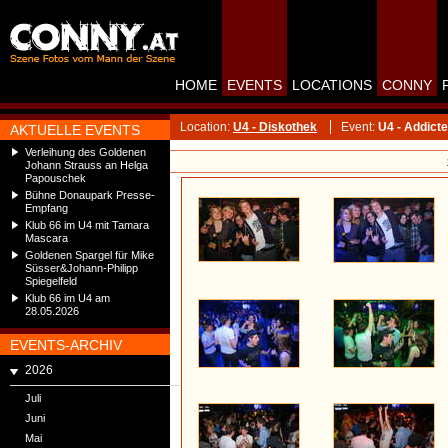
HOME
EVENTS
LOCATIONS
CONNY
Location:
U4 - Diskothek
Event:
U4 - Addict
AKTUELLE EVENTS
Verleihung des Goldenen
Johann Strauss an Helga
Papouschek
Bühne Donaupark Presse-
Empfang
Klub 66 im U4 mit Tamara
Mascara
Goldenen Spargel für Mike
Süsser&Johann-Philipp
Spiegelfeld
Klub 66 im U4 am
28.05.2026
EVENTS-ARCHIV
2026
Juli
Juni
Mai