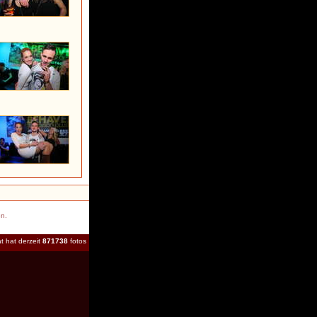
en.
t hat derzeit
871738
fotos