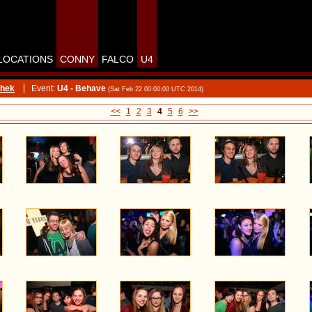
LOCATIONS
CONNY
FALCO
U4
thek
Event:
U4 - Behave
(Sat Feb 22 00:00:00 UTC 2014)
<<
1
2
3
4
5
6
>>