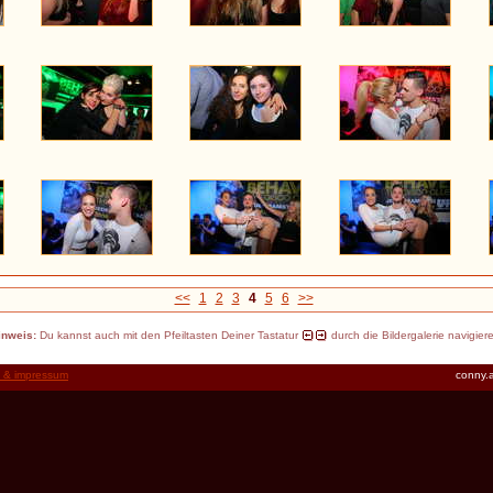
<<
1
2
3
4
5
6
>>
inweis:
Du kannst auch mit den Pfeiltasten Deiner Tastatur
durch die Bildergalerie navigier
t & impressum
conny.a