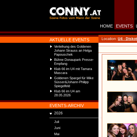
HOME
EVENTS
Location:
U4 - Disko
AKTUELLE EVENTS
Verleihung des Goldenen
Johann Strauss an Helga
Papouschek
Bühne Donaupark Presse-
Empfang
Klub 66 im U4 mit Tamara
Mascara
Goldenen Spargel für Mike
Süsser&Johann-Philipp
Spiegelfeld
Klub 66 im U4 am
28.05.2026
EVENTS-ARCHIV
2026
Juli
Juni
Mai