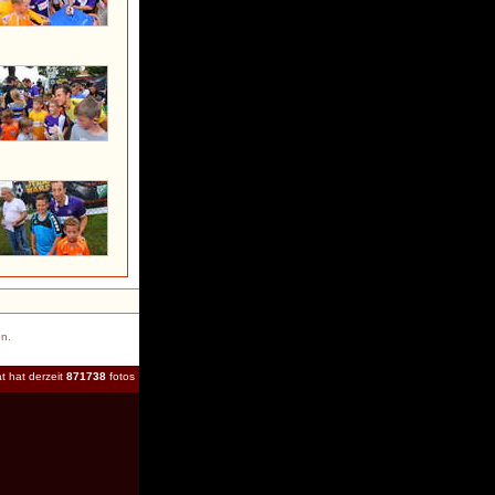
en.
t hat derzeit
871738
fotos