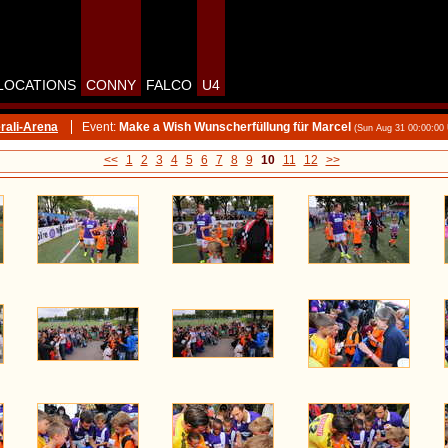
LOCATIONS
CONNY
FALCO
U4
rali-Arena
Event:
Make a Wish Wunscherfüllung für Marcel
(Sun Aug 31 00:00:00
<<
1
2
3
4
5
6
7
8
9
10
11
12
>>