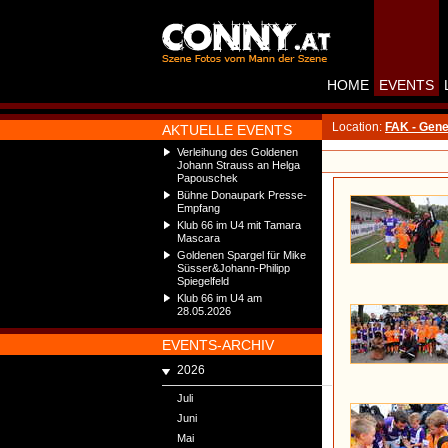
HOME
EVENTS
Location:
FAK - Gene
AKTUELLE EVENTS
Verleihung des Goldenen
Johann Strauss an Helga
Papouschek
Bühne Donaupark Presse-
Empfang
Klub 66 im U4 mit Tamara
Mascara
Goldenen Spargel für Mike
Süsser&Johann-Philipp
Spiegelfeld
Klub 66 im U4 am
28.05.2026
EVENTS-ARCHIV
2026
Juli
Juni
Mai