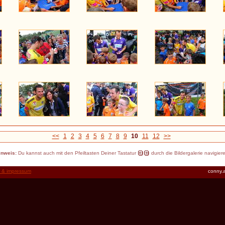
<<
1
2
3
4
5
6
7
8
9
10
11
12
>>
inweis:
Du kannst auch mit den Pfeiltasten Deiner Tastatur
durch die Bildergalerie navigier
t & impressum
conny.a