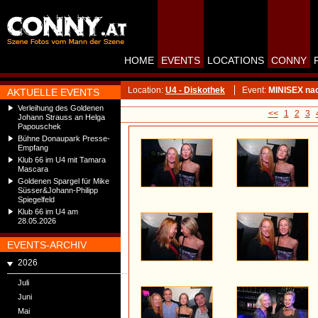
HOME
EVENTS
LOCATIONS
CONNY
Location:
U4 - Diskothek
Event:
MINISEX nac
AKTUELLE EVENTS
Verleihung des Goldenen
<<
1
2
3
Johann Strauss an Helga
Papouschek
Bühne Donaupark Presse-
Empfang
Klub 66 im U4 mit Tamara
Mascara
Goldenen Spargel für Mike
Süsser&Johann-Philipp
Spiegelfeld
Klub 66 im U4 am
28.05.2026
EVENTS-ARCHIV
2026
Juli
Juni
Mai