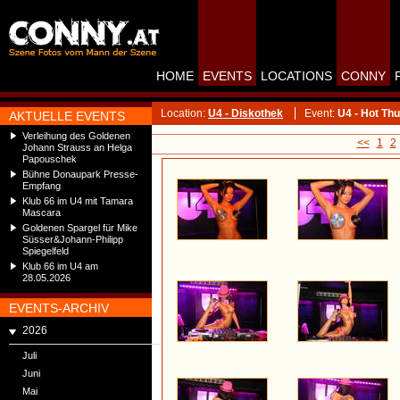
HOME
EVENTS
LOCATIONS
CONNY
Location:
U4 - Diskothek
Event:
U4 - Hot Th
AKTUELLE EVENTS
Verleihung des Goldenen
<<
1
2
Johann Strauss an Helga
Papouschek
Bühne Donaupark Presse-
Empfang
Klub 66 im U4 mit Tamara
Mascara
Goldenen Spargel für Mike
Süsser&Johann-Philipp
Spiegelfeld
Klub 66 im U4 am
28.05.2026
EVENTS-ARCHIV
2026
Juli
Juni
Mai