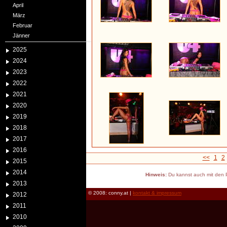
April
März
Februar
Jänner
2025
2024
2023
2022
2021
2020
2019
2018
2017
2016
<<
1
2
2015
2014
Hinweis:
Du kannst auch mit den P
2013
© 2008: conny.at |
kontakt & impressum
2012
2011
2010