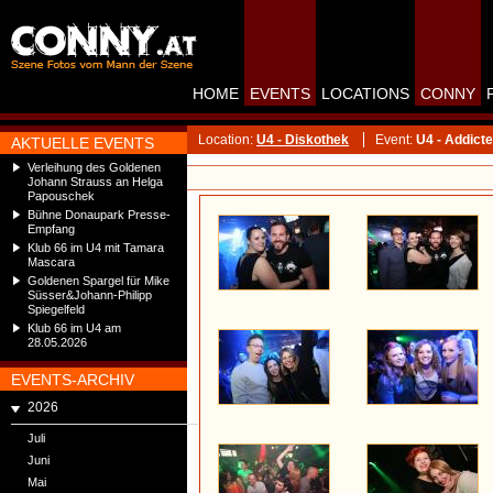
HOME
EVENTS
LOCATIONS
CONNY
Location:
U4 - Diskothek
Event:
U4 - Addict
AKTUELLE EVENTS
Verleihung des Goldenen
Johann Strauss an Helga
Papouschek
Bühne Donaupark Presse-
Empfang
Klub 66 im U4 mit Tamara
Mascara
Goldenen Spargel für Mike
Süsser&Johann-Philipp
Spiegelfeld
Klub 66 im U4 am
28.05.2026
EVENTS-ARCHIV
2026
Juli
Juni
Mai