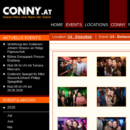
HOME
EVENTS
LOCATIONS
CONNY
Location:
U4 - Diskothek
Event:
U4 - Behave
AKTUELLE EVENTS
Verleihung des Goldenen
Johann Strauss an Helga
Papouschek
Bühne Donaupark Presse-
Empfang
Klub 66 im U4 mit Tamara
Mascara
Goldenen Spargel für Mike
Süsser&Johann-Philipp
Spiegelfeld
Klub 66 im U4 am
28.05.2026
EVENTS-ARCHIV
2026
Juli
Juni
Mai