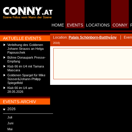
HOME
EVENTS
LOCATIONS
CONNY
Location:
Palais Schönborn-Batthyány
Even
AKTUELLE EVENTS
2016)
Verleihung des Goldenen
Johann Strauss an Helga
Papouschek
Bühne Donaupark Presse-
Empfang
Klub 66 im U4 mit Tamara
Mascara
Goldenen Spargel für Mike
Süsser&Johann-Philipp
Spiegelfeld
Klub 66 im U4 am
28.05.2026
EVENTS-ARCHIV
2026
Juli
Juni
Mai