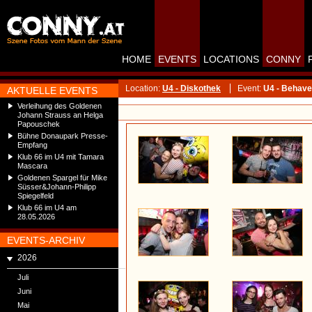
HOME
EVENTS
LOCATIONS
CONNY
Location:
U4 - Diskothek
Event:
U4 - Behave
AKTUELLE EVENTS
Verleihung des Goldenen
Johann Strauss an Helga
Papouschek
Bühne Donaupark Presse-
Empfang
Klub 66 im U4 mit Tamara
Mascara
Goldenen Spargel für Mike
Süsser&Johann-Philipp
Spiegelfeld
Klub 66 im U4 am
28.05.2026
EVENTS-ARCHIV
2026
Juli
Juni
Mai