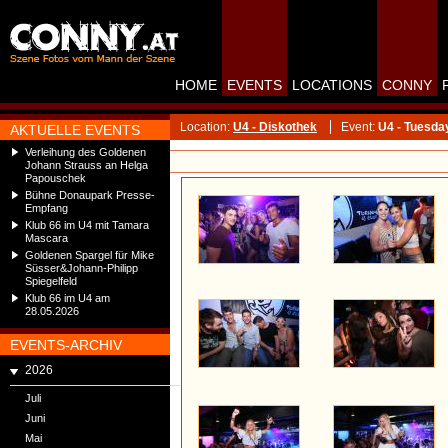
HOME
EVENTS
LOCATIONS
CONNY
Location:
U4 - Diskothek
Event:
U4 - Tuesda
AKTUELLE EVENTS
Verleihung des Goldenen
Johann Strauss an Helga
Papouschek
Bühne Donaupark Presse-
Empfang
Klub 66 im U4 mit Tamara
Mascara
Goldenen Spargel für Mike
Süsser&Johann-Philipp
Spiegelfeld
Klub 66 im U4 am
28.05.2026
EVENTS-ARCHIV
2026
Juli
Juni
Mai