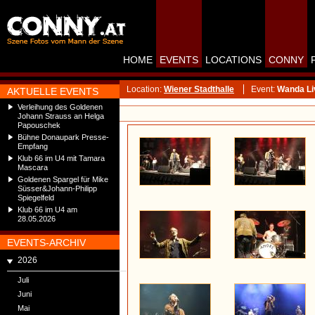
HOME
EVENTS
LOCATIONS
CONNY
Location:
Wiener Stadthalle
Event:
Wanda Liv
AKTUELLE EVENTS
Verleihung des Goldenen
Johann Strauss an Helga
Papouschek
Bühne Donaupark Presse-
Empfang
Klub 66 im U4 mit Tamara
Mascara
Goldenen Spargel für Mike
Süsser&Johann-Philipp
Spiegelfeld
Klub 66 im U4 am
28.05.2026
EVENTS-ARCHIV
2026
Juli
Juni
Mai