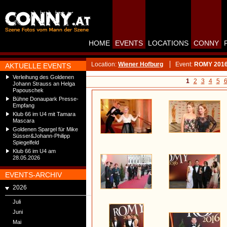
HOME
EVENTS
LOCATIONS
CONNY
Location:
Wiener Hofburg
Event:
ROMY 201
AKTUELLE EVENTS
Verleihung des Goldenen
1
2
3
4
5
Johann Strauss an Helga
Papouschek
Bühne Donaupark Presse-
Empfang
Klub 66 im U4 mit Tamara
Mascara
Goldenen Spargel für Mike
Süsser&Johann-Philipp
Spiegelfeld
Klub 66 im U4 am
28.05.2026
EVENTS-ARCHIV
2026
Juli
Juni
Mai