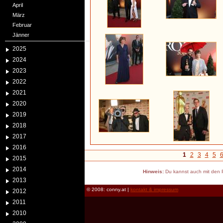
April
März
Februar
Jänner
2025
2024
2023
2022
2021
2020
2019
2018
2017
2016
1
2
3
4
5
2015
2014
Hinweis:
Du kannst auch mit den P
2013
© 2008: conny.at |
kontakt & impressum
2012
2011
2010