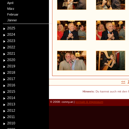
April
März
Februar
Jänner
2025
2024
2023
2022
2021
2020
2019
2018
2017
<<
2016
2015
Hinweis:
Du kannst auch mit den P
2014
© 2008: conny.at |
kontakt & impressum
2013
2012
2011
2010