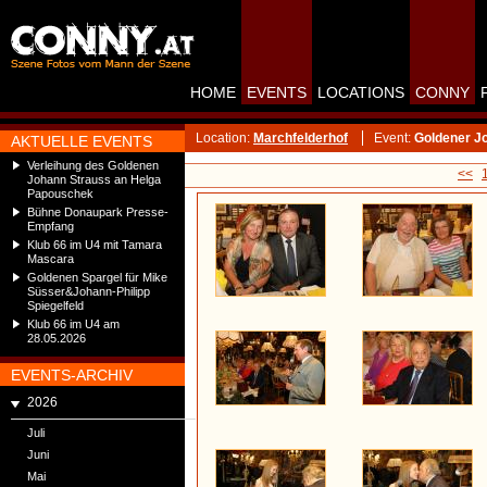
HOME
EVENTS
LOCATIONS
CONNY
Location:
Marchfelderhof
Event:
Goldener J
AKTUELLE EVENTS
Verleihung des Goldenen
<<
Johann Strauss an Helga
Papouschek
Bühne Donaupark Presse-
Empfang
Klub 66 im U4 mit Tamara
Mascara
Goldenen Spargel für Mike
Süsser&Johann-Philipp
Spiegelfeld
Klub 66 im U4 am
28.05.2026
EVENTS-ARCHIV
2026
Juli
Juni
Mai