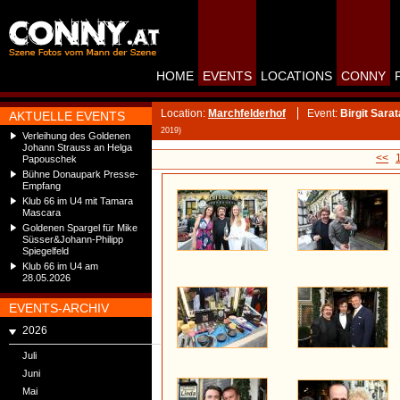
HOME
EVENTS
LOCATIONS
CONNY
Location:
Marchfelderhof
Event:
Birgit Sara
AKTUELLE EVENTS
2019)
Verleihung des Goldenen
Johann Strauss an Helga
<<
Papouschek
Bühne Donaupark Presse-
Empfang
Klub 66 im U4 mit Tamara
Mascara
Goldenen Spargel für Mike
Süsser&Johann-Philipp
Spiegelfeld
Klub 66 im U4 am
28.05.2026
EVENTS-ARCHIV
2026
Juli
Juni
Mai