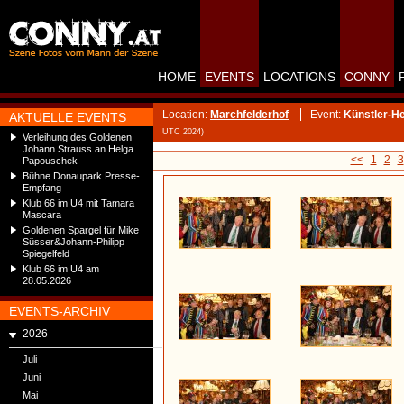
HOME
EVENTS
LOCATIONS
CONNY
Location:
Marchfelderhof
Event:
Künstler-H
AKTUELLE EVENTS
UTC 2024)
Verleihung des Goldenen
Johann Strauss an Helga
<<
1
2
3
Papouschek
Bühne Donaupark Presse-
Empfang
Klub 66 im U4 mit Tamara
Mascara
Goldenen Spargel für Mike
Süsser&Johann-Philipp
Spiegelfeld
Klub 66 im U4 am
28.05.2026
EVENTS-ARCHIV
2026
Juli
Juni
Mai