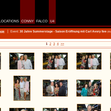
LOCATIONS
CONNY
FALCO
U4
age
Event:
30 Jahre Summerstage - Saison Eröffnung mit Carl Avory live
(Mo
1
2
3
4
>>