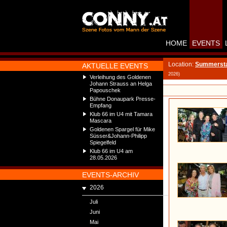
HOME
EVENTS
Location:
Summerst
AKTUELLE EVENTS
2026)
Verleihung des Goldenen
Johann Strauss an Helga
Papouschek
Bühne Donaupark Presse-
Empfang
Klub 66 im U4 mit Tamara
Mascara
Goldenen Spargel für Mike
Süsser&Johann-Philipp
Spiegelfeld
Klub 66 im U4 am
28.05.2026
EVENTS-ARCHIV
2026
Juli
Juni
Mai