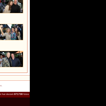
en.
t hat derzeit
871738
fotos