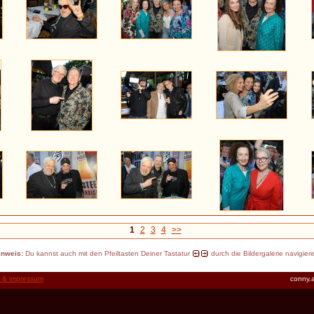
1
2
3
4
>>
inweis:
Du kannst auch mit den Pfeiltasten Deiner Tastatur
durch die Bildergalerie navigier
t & impressum
conny.a