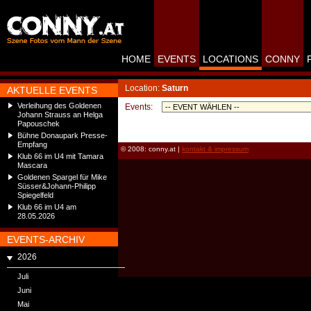
HOME
EVENTS
LOCATIONS
CONNY
Location:
Saturn
AKTUELLE EVENTS
Verleihung des Goldenen
Events:
Johann Strauss an Helga
Papouschek
Bühne Donaupark Presse-
Empfang
© 2008: conny.at |
kontakt & impressum
Klub 66 im U4 mit Tamara
Mascara
Goldenen Spargel für Mike
Süsser&Johann-Philipp
Spiegelfeld
Klub 66 im U4 am
28.05.2026
EVENTS-ARCHIV
2026
Juli
Juni
Mai