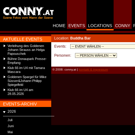
HOME
EVENTS
LOCATIONS
CONNY
Location:
Buddha Bar
AKTUELLE EVENTS
Verleihung des Goldenen
Events:
Johann Strauss an Helga
Papouschek
Personen:
Bühne Donaupark Presse-
Empfang
Klub 66 im U4 mit Tamara
© 2008: conny.at |
kontakt & impressum
Mascara
Goldenen Spargel für Mike
Süsser&Johann-Philipp
Spiegelfeld
Klub 66 im U4 am
28.05.2026
EVENTS-ARCHIV
2026
Juli
Juni
Mai