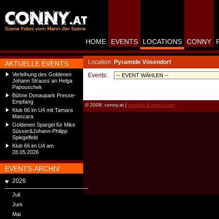
HOME
EVENTS
LOCATIONS
CONNY
Location:
Pyramide Vösendorf
AKTUELLE EVENTS
Verleihung des Goldenen
Events:
Johann Strauss an Helga
Papouschek
Bühne Donaupark Presse-
Empfang
© 2008: conny.at |
kontakt & impressum
Klub 66 im U4 mit Tamara
Mascara
Goldenen Spargel für Mike
Süsser&Johann-Philipp
Spiegelfeld
Klub 66 im U4 am
28.05.2026
EVENTS-ARCHIV
2026
Juli
Juni
Mai