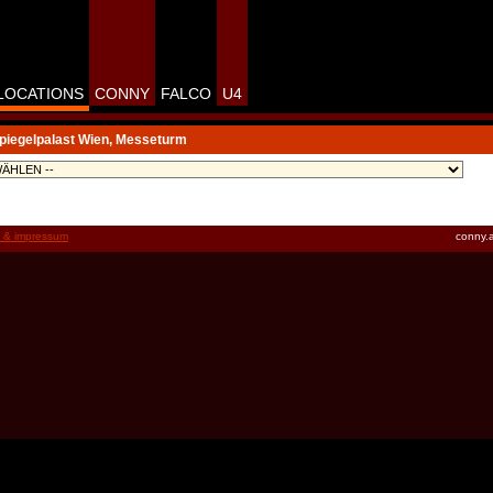
LOCATIONS
CONNY
FALCO
U4
Spiegelpalast Wien, Messeturm
t & impressum
conny.a