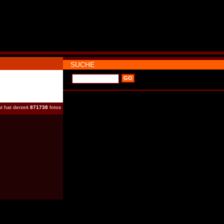
SUCHE
t hat derzeit
871738
fotos