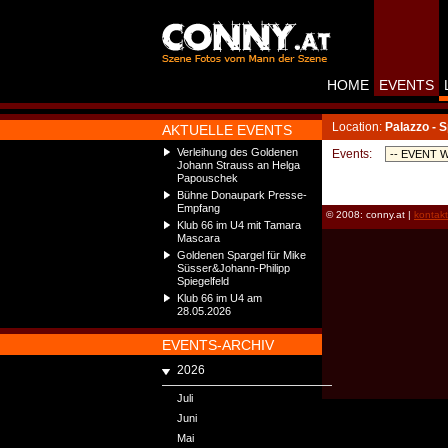
HOME
EVENTS
Location:
Palazzo - 
AKTUELLE EVENTS
Verleihung des Goldenen
Events:
Johann Strauss an Helga
Papouschek
Bühne Donaupark Presse-
Empfang
© 2008: conny.at |
kontak
Klub 66 im U4 mit Tamara
Mascara
Goldenen Spargel für Mike
Süsser&Johann-Philipp
Spiegelfeld
Klub 66 im U4 am
28.05.2026
EVENTS-ARCHIV
2026
Juli
Juni
Mai