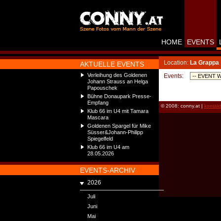
HOME
EVENTS
Location:
La Grappa
AKTUELLE EVENTS
Verleihung des Goldenen
Events:
Johann Strauss an Helga
Papouschek
Bühne Donaupark Presse-
Empfang
© 2008: conny.at |
kontak
Klub 66 im U4 mit Tamara
Mascara
Goldenen Spargel für Mike
Süsser&Johann-Philipp
Spiegelfeld
Klub 66 im U4 am
28.05.2026
EVENTS-ARCHIV
2026
Juli
Juni
Mai