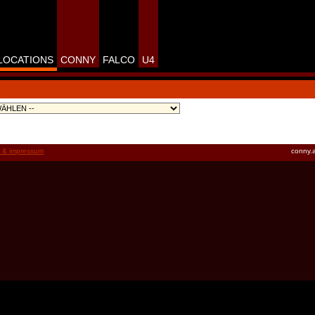
LOCATIONS
CONNY
FALCO
U4
t & impressum
conny.a