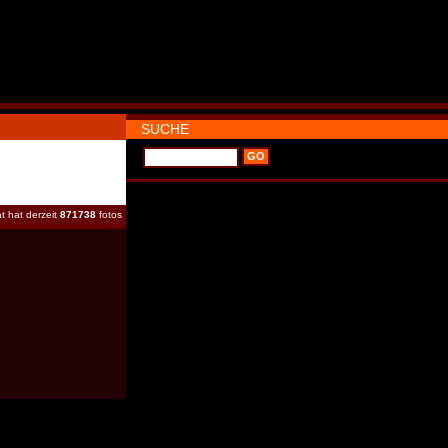
SUCHE
t hat derzeit
871738
fotos