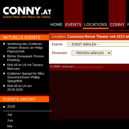
HOME
EVENTS
LOCATIONS
CONNY
Location:
Casanova Revue Theater seit 2013 wi
AKTUELLE EVENTS
Verleihung des Goldenen
Events:
Johann Strauss an Helga
Papouschek
Personen:
Bühne Donaupark Presse-
Empfang
Klub 66 im U4 mit Tamara
© 2008: conny.at |
kontakt & impressum
Mascara
Goldenen Spargel für Mike
Süsser&Johann-Philipp
Spiegelfeld
Klub 66 im U4 am
28.05.2026
EVENTS-ARCHIV
2026
Juli
Juni
Mai