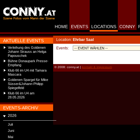
HOME
EVENTS
LOCATIONS
CONNY
Location:
Ehrbar Saal
AKTUELLE EVENTS
Verleihung des Goldenen
Events:
Johann Strauss an Helga
Papouschek
Bühne Donaupark Presse-
Empfang
© 2008: conny.at |
kontakt & impressum
Klub 66 im U4 mit Tamara
Mascara
Goldenen Spargel für Mike
Süsser&Johann-Philipp
Spiegelfeld
Klub 66 im U4 am
28.05.2026
EVENTS-ARCHIV
2026
Juli
Juni
Mai