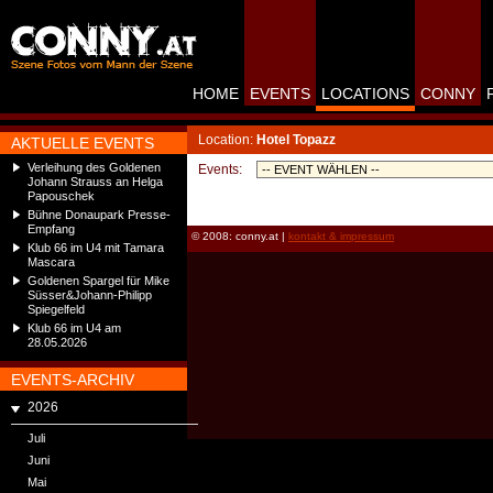
HOME
EVENTS
LOCATIONS
CONNY
Location:
Hotel Topazz
AKTUELLE EVENTS
Verleihung des Goldenen
Events:
Johann Strauss an Helga
Papouschek
Bühne Donaupark Presse-
Empfang
© 2008: conny.at |
kontakt & impressum
Klub 66 im U4 mit Tamara
Mascara
Goldenen Spargel für Mike
Süsser&Johann-Philipp
Spiegelfeld
Klub 66 im U4 am
28.05.2026
EVENTS-ARCHIV
2026
Juli
Juni
Mai