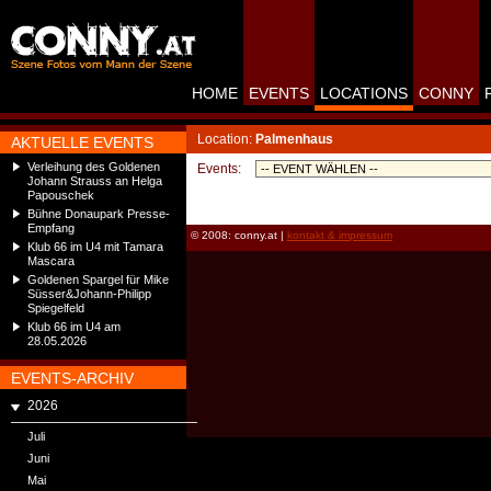
HOME
EVENTS
LOCATIONS
CONNY
Location:
Palmenhaus
AKTUELLE EVENTS
Verleihung des Goldenen
Events:
Johann Strauss an Helga
Papouschek
Bühne Donaupark Presse-
Empfang
© 2008: conny.at |
kontakt & impressum
Klub 66 im U4 mit Tamara
Mascara
Goldenen Spargel für Mike
Süsser&Johann-Philipp
Spiegelfeld
Klub 66 im U4 am
28.05.2026
EVENTS-ARCHIV
2026
Juli
Juni
Mai