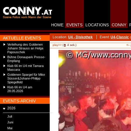
HOME
EVENTS
LOCATIONS
CONNY
Location:
U4 - Diskothek
Event:
U4-Classic
AKTUELLE EVENTS
Verleihung des Goldenen
<-
play>>
(
4
sek.)
Johann Strauss an Helga
Papouschek
Bühne Donaupark Presse-
Empfang
Klub 66 im U4 mit Tamara
Mascara
Goldenen Spargel für Mike
Süsser&Johann-Philipp
Spiegelfeld
Klub 66 im U4 am
28.05.2026
EVENTS-ARCHIV
2026
Juli
Juni
Mai