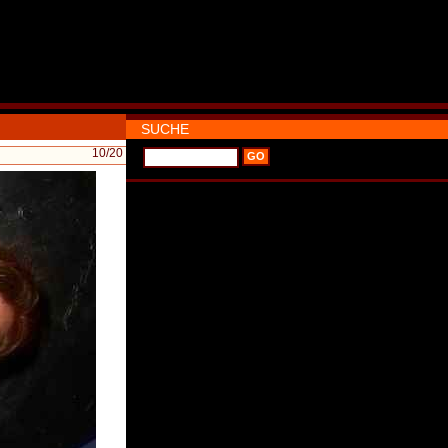
SUCHE
10
/20