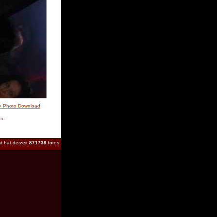
» Photo Download
en.
t hat derzeit
871738
fotos