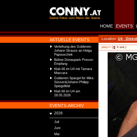
HOME
EVENTS
Location:
U4 - Disko
AKTUELLE EVENTS
Verleihung des Goldenen
play>>
(
4
sek.)
Johann Strauss an Helga
Papouschek
Bühne Donaupark Presse-
Empfang
Klub 66 im U4 mit Tamara
Mascara
Goldenen Spargel für Mike
Süsser&Johann-Philipp
Spiegelfeld
Klub 66 im U4 am
28.05.2026
EVENTS-ARCHIV
2026
Juli
Juni
Mai