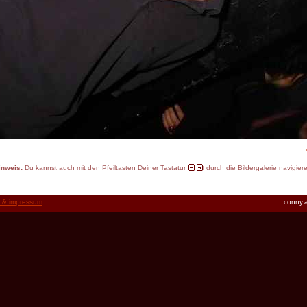
inweis:
Du kannst auch mit den Pfeiltasten Deiner Tastatur
durch die Bildergalerie navigier
t & impressum
conny.a