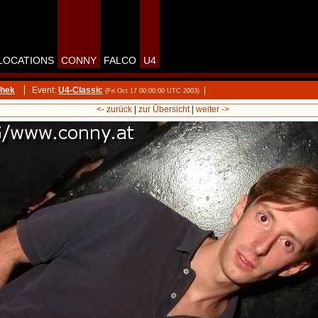
LOCATIONS
CONNY
FALCO
U4
thek
Event:
U4-Classic
|
(Fri Oct 17 00:00:00 UTC 2003)
<- zurück
|
zur Übersicht
|
weiter ->