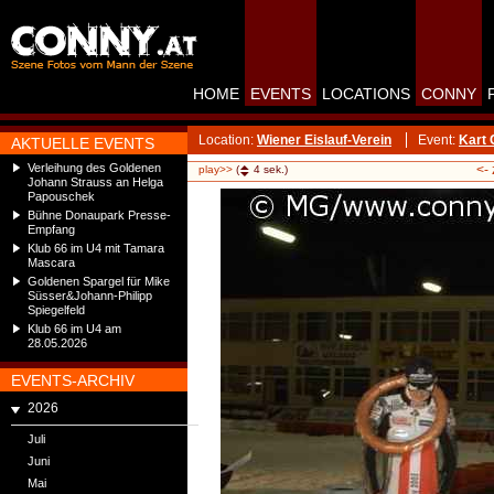
HOME
EVENTS
LOCATIONS
CONNY
Location:
Wiener Eislauf-Verein
Event:
Kart 
AKTUELLE EVENTS
Verleihung des Goldenen
<-
play>>
(
4
sek.)
Johann Strauss an Helga
Papouschek
Bühne Donaupark Presse-
Empfang
Klub 66 im U4 mit Tamara
Mascara
Goldenen Spargel für Mike
Süsser&Johann-Philipp
Spiegelfeld
Klub 66 im U4 am
28.05.2026
EVENTS-ARCHIV
2026
Juli
Juni
Mai