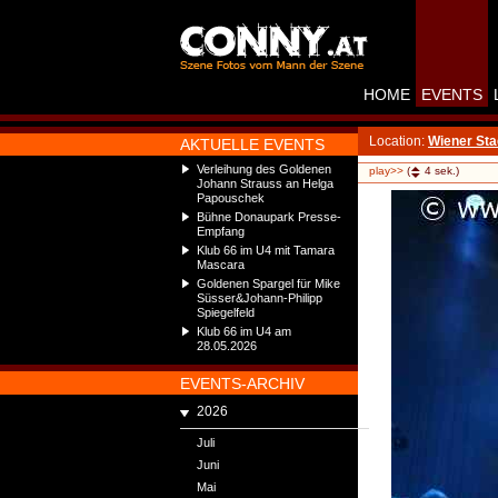
HOME
EVENTS
Location:
Wiener Sta
AKTUELLE EVENTS
Verleihung des Goldenen
play>>
(
4
sek.)
Johann Strauss an Helga
Papouschek
Bühne Donaupark Presse-
Empfang
Klub 66 im U4 mit Tamara
Mascara
Goldenen Spargel für Mike
Süsser&Johann-Philipp
Spiegelfeld
Klub 66 im U4 am
28.05.2026
EVENTS-ARCHIV
2026
Juli
Juni
Mai