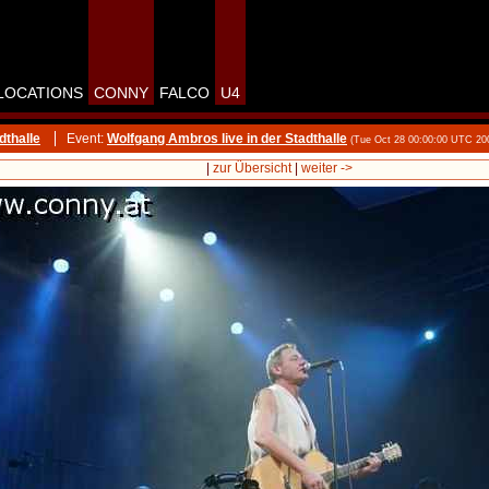
LOCATIONS
CONNY
FALCO
U4
dthalle
Event:
Wolfgang Ambros live in der Stadthalle
(Tue Oct 28 00:00:00 UTC 20
|
zur Übersicht
|
weiter ->