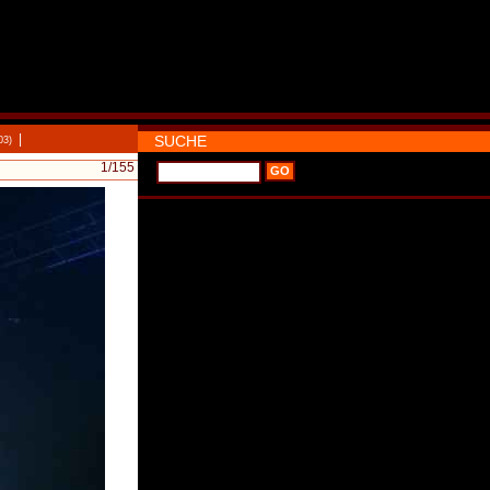
|
SUCHE
03)
1
/155