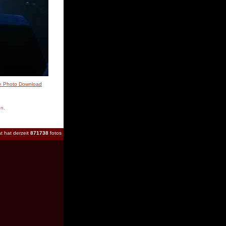
» Photo Download
en.
t hat derzeit
871738
fotos