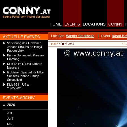
HOME
EVENTS
LOCATIONS
CONNY
Location:
Wiener Stadthalle
Event:
David Bow
AKTUELLE EVENTS
Verleihung des Goldenen
<-
play>>
(
4
sek.)
Johann Strauss an Helga
Papouschek
Bühne Donaupark Presse-
Empfang
Klub 66 im U4 mit Tamara
Mascara
Goldenen Spargel für Mike
Süsser&Johann-Philipp
Spiegelfeld
Klub 66 im U4 am
28.05.2026
EVENTS-ARCHIV
2026
Juli
Juni
Mai