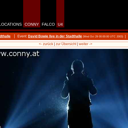
LOCATIONS
CONNY
FALCO
U4
dthalle
Event:
David Bowie live in der Stadthalle
|
(Wed Oct 29 00:00:00 UTC 2003)
<- zurück
|
zur Übersicht
|
weiter ->