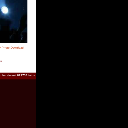
» Photo Download
en.
t hat derzeit
871738
fotos