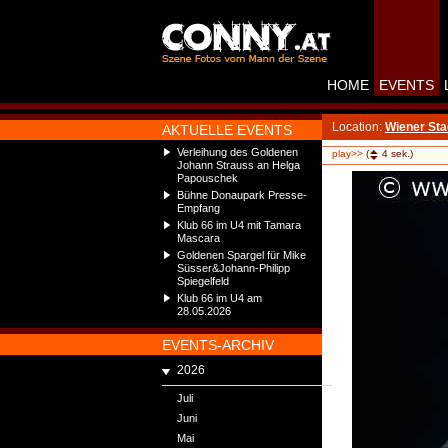
HOME
EVENTS
Location:
Wiener Sta
AKTUELLE EVENTS
Verleihung des Goldenen
play>>
(
4
sek.)
Johann Strauss an Helga
Papouschek
Bühne Donaupark Presse-
Empfang
Klub 66 im U4 mit Tamara
Mascara
Goldenen Spargel für Mike
Süsser&Johann-Philipp
Spiegelfeld
Klub 66 im U4 am
28.05.2026
EVENTS-ARCHIV
2026
Juli
Juni
Mai