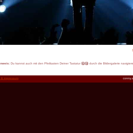
inweis:
Du kannst auch mit den Pfeiltasten Deiner Tastatur
durch die Bildergalerie navigier
t & impressum
conny.a