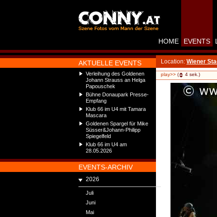
HOME
EVENTS
Location:
Wiener Sta
AKTUELLE EVENTS
Verleihung des Goldenen
play>>
(
4
sek.)
Johann Strauss an Helga
Papouschek
Bühne Donaupark Presse-
Empfang
Klub 66 im U4 mit Tamara
Mascara
Goldenen Spargel für Mike
Süsser&Johann-Philipp
Spiegelfeld
Klub 66 im U4 am
28.05.2026
EVENTS-ARCHIV
2026
Juli
Juni
Mai