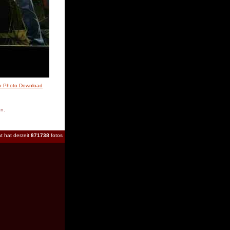
» Photo Download
en.
t hat derzeit
871738
fotos