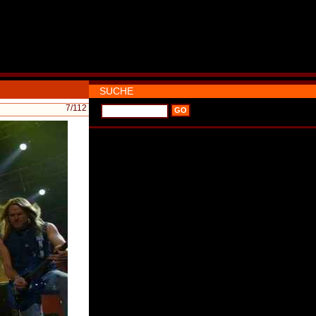
SUCHE
7
/112