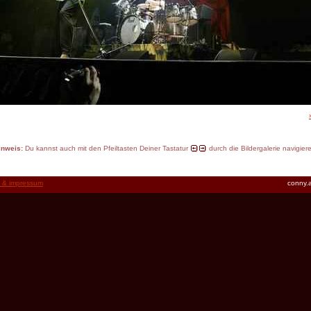
inweis:
Du kannst auch mit den Pfeiltasten Deiner Tastatur
durch die Bildergalerie navigier
t & impressum
conny.a