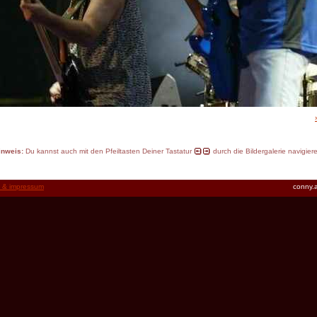
inweis:
Du kannst auch mit den Pfeiltasten Deiner Tastatur
durch die Bildergalerie navigier
t & impressum
conny.a