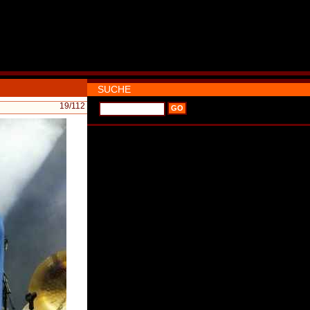
SUCHE
19
/112