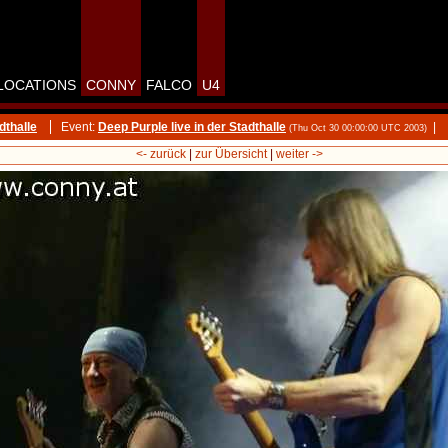
LOCATIONS
CONNY
FALCO
U4
dthalle
Event:
Deep Purple live in der Stadthalle
|
(Thu Oct 30 00:00:00 UTC 2003)
<- zurück
|
zur Übersicht
|
weiter ->