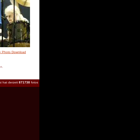
» Photo Download
en.
t hat derzeit
871738
fotos