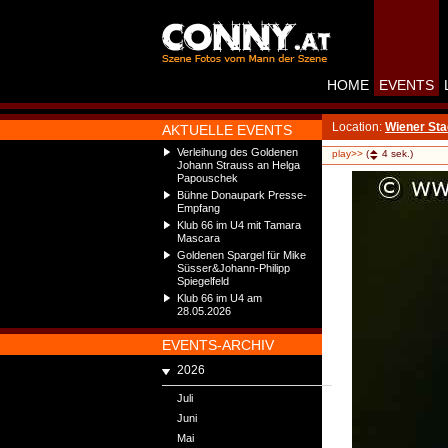
HOME
EVENTS
Location:
Wiener Sta
AKTUELLE EVENTS
Verleihung des Goldenen
play>>
(
4
sek.)
Johann Strauss an Helga
Papouschek
Bühne Donaupark Presse-
Empfang
Klub 66 im U4 mit Tamara
Mascara
Goldenen Spargel für Mike
Süsser&Johann-Philipp
Spiegelfeld
Klub 66 im U4 am
28.05.2026
EVENTS-ARCHIV
2026
Juli
Juni
Mai