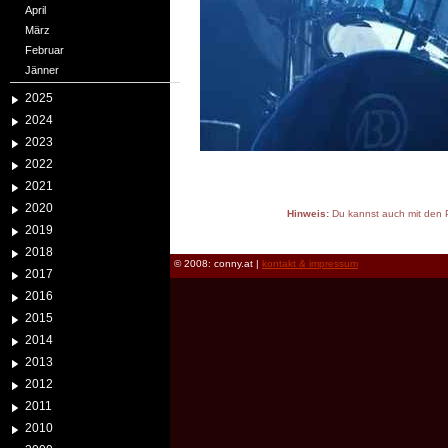
April
März
Februar
Jänner
2025
2024
2023
2022
2021
2020
Hinweis:
Du kannst auch mit den P
2019
reload
2018
© 2008: conny.at |
kontakt & impressum
2017
2016
2015
2014
2013
2012
2011
2010