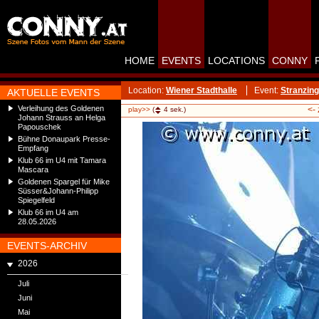
HOME
EVENTS
LOCATIONS
CONNY
Location:
Wiener Stadthalle
Event:
Stranzing
AKTUELLE EVENTS
Verleihung des Goldenen
<-
play>>
(
4
sek.)
Johann Strauss an Helga
Papouschek
Bühne Donaupark Presse-
Empfang
Klub 66 im U4 mit Tamara
Mascara
Goldenen Spargel für Mike
Süsser&Johann-Philipp
Spiegelfeld
Klub 66 im U4 am
28.05.2026
EVENTS-ARCHIV
2026
Juli
Juni
Mai