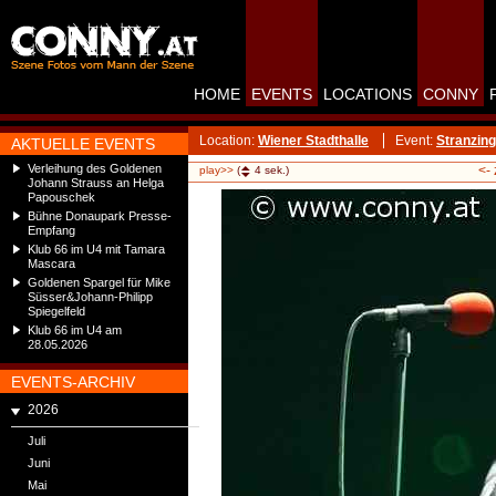
HOME
EVENTS
LOCATIONS
CONNY
Location:
Wiener Stadthalle
Event:
Stranzing
AKTUELLE EVENTS
Verleihung des Goldenen
<-
play>>
(
4
sek.)
Johann Strauss an Helga
Papouschek
Bühne Donaupark Presse-
Empfang
Klub 66 im U4 mit Tamara
Mascara
Goldenen Spargel für Mike
Süsser&Johann-Philipp
Spiegelfeld
Klub 66 im U4 am
28.05.2026
EVENTS-ARCHIV
2026
Juli
Juni
Mai