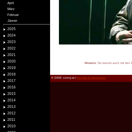
April
März
Februar
Jänner
2025
2024
2023
2022
2021
2020
Hinweis:
Du kannst auch mit den P
2019
reload
2018
© 2008: conny.at |
kontakt & impressum
2017
2016
2015
2014
2013
2012
2011
2010